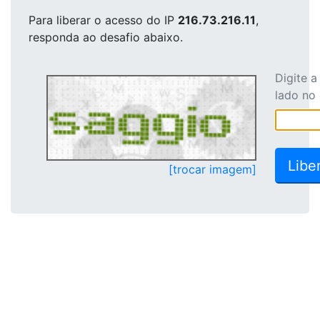
Para liberar o acesso
do IP
216.73.216.11
,
responda ao desafio abaixo.
Digite 
lado no
[trocar imagem]